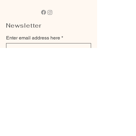
Newsletter
Enter email address here
Subscribe now
Phone:
077 448 07 77
Mail:
mail@velocos.ch
© 2022 Velocos. All rights
reserved. RUF MEDIA
website
imprint
Privacy
AGB