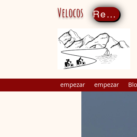
Velocos
Regístrate ahora
empezar
empezar
Bl