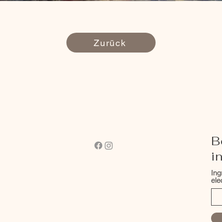
Zurück
B
i
Ing
ele