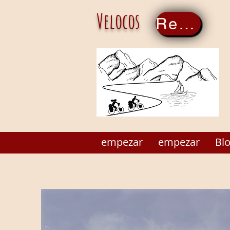
Velocos
Regístrate ahora
empezar
empezar
Bl