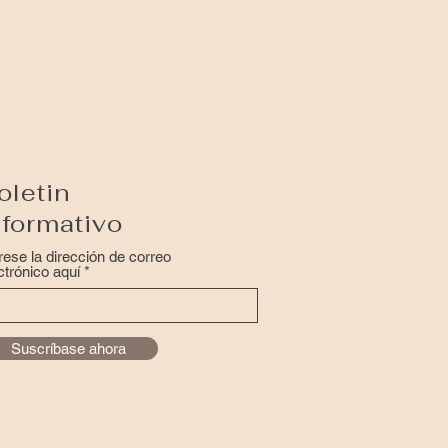
oletin
nformativo
rese la dirección de correo
ctrónico aquí
Suscríbase ahora