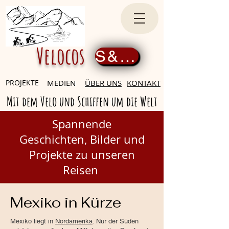
Velocos
S&amp;#39;inscrire maintenant
PROJEKTE
MEDIEN
ÜBER UNS
KONTAKT
Mit dem Velo und Schiffen um die Welt
Spannende
Geschichten,
Bilder und
Projekte zu unseren
Reisen
Mexiko in Kürze
Mexiko liegt in
Nordamerika
. Nur der Süden