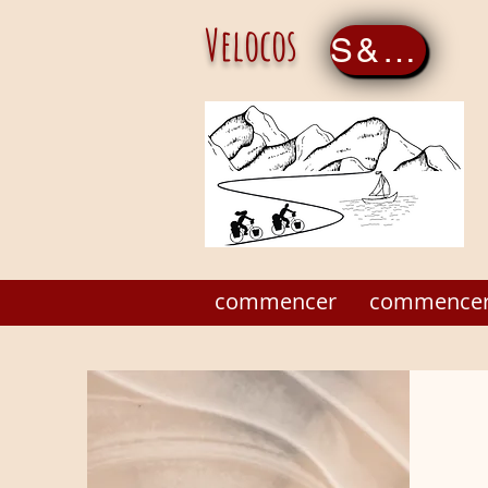
Velocos
S&amp;#39;inscrire maintenant
commencer
commence