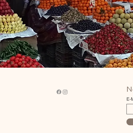
N
E-M